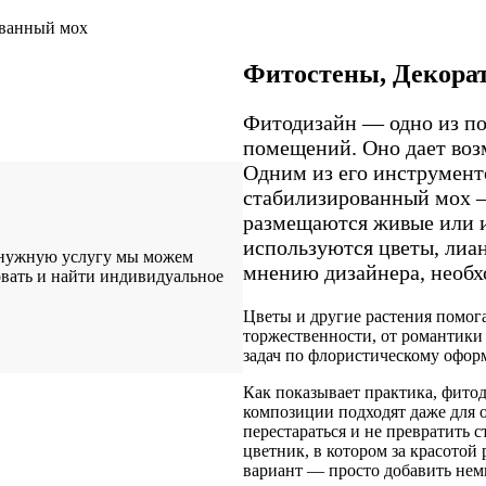
ованный мох
Фитостены, Декора
Фитодизайн — одно из по
помещений. Оно дает воз
Одним из его инструмент
стабилизированный мох —
размещаются живые или и
используются цветы, лиан
 нужную услугу мы можем
мнению дизайнера, необх
вать и найти индивидуальное
Цветы и другие растения помог
торжественности, от романтики
задач по флористическому офо
Как показывает практика, фито
композиции подходят даже для 
перестараться и не превратить
цветник, в котором за красото
вариант — просто добавить нем