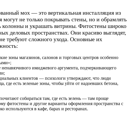
ванный мох — это вертикальная инсталляция из
 могут не только покрывать стены, но и обрамлять
ь колонны и украшать витрины. Фитостены широко
ых деловых пространствах. Они красиво выглядят,
не требуют сложного ухода. Основные их
жность:
ские зоны магазинов, салонов и торговых центров особенно
ыми»;
ве ненавязчивого имиджевого аргумента, подчеркивающего
ии;
циальных клиентов — психологи утверждают, что люди
да, где есть зеленые зоны, чтобы уйти от надоевших бетона,
очитают собираться там, где есть зелень — там проще
тому фитостены и другие варианты оформления пространства с
 используются в кафе, барах и ресторанах.