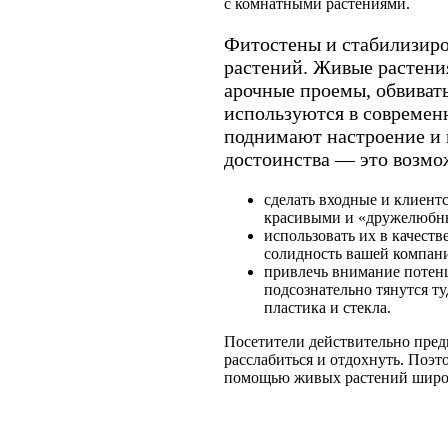
с комнатными растениями.
Фитостены и стабилизиро
растений. Живые растения
арочные проемы, обвиват
используются в современн
поднимают настроение и 
достоинства — это возмо
сделать входные и клиент
красивыми и «дружелюбн
использовать их в качест
солидность вашей компан
привлечь внимание потен
подсознательно тянутся ту
пластика и стекла.
Посетители действительно предп
расслабиться и отдохнуть. Поэ
помощью живых растений широко