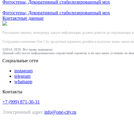
Фитостены, Декоративный стабилизированный мох
Фитостены, Декоративный стабилизированный мох
Контактные данные
Расскажите нашему менеджеру, какую информацию должен донести до окружающих в
Сотрудники компании One City предложат варианты дизайна и воплотят ваши замыслы 
©2014–2026. Все права защищены.
Данный сайт носит информационно-справочный характер и ни при каких условиях не явл
Социальные сети
instagram
telegram
whatsapp
Контакты
+7 (999) 871-30-31
Электронный адрес
info@one-city.ru
Whatsapp
Telegram