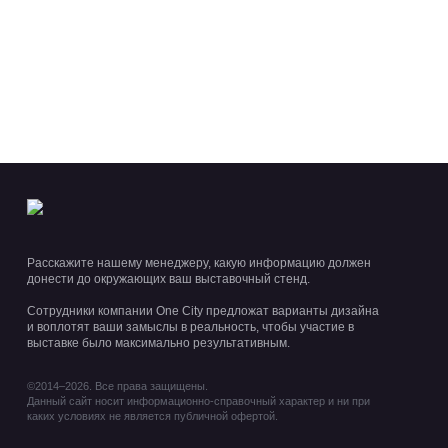
Расскажите нашему менеджеру, какую информацию должен
донести до окружающих ваш выставочный стенд.
Сотрудники компании One City предложат варианты дизайна
и воплотят ваши замыслы в реальность, чтобы участие в
выставке было максимально результативным.
©2014–2026. Все права защищены.
Данный сайт носит информационно-справочный характер и ни при
каких условиях не является публичной офертой.